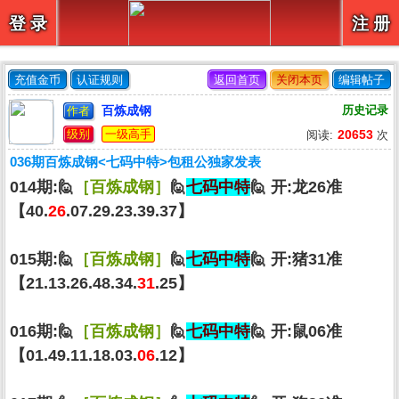
【
】
登 录
注 册
充值金币
认证规则
返回首页
关闭本页
编辑帖子
百炼成钢
历史记录
作者
级别
一级高手
20653
阅读:
次
036期百炼成钢<七码中特>包租公独家发表
014期:🙋
［百炼成钢］
🙋
七码中特
🙋 开:龙26准
【40.
26
.07.29.23.39.37】
015期:🙋
［百炼成钢］
🙋
七码中特
🙋 开:猪31准
【21.13.26.48.34.
31
.25】
016期:🙋
［百炼成钢］
🙋
七码中特
🙋 开:鼠06准
【01.49.11.18.03.
06
.12】