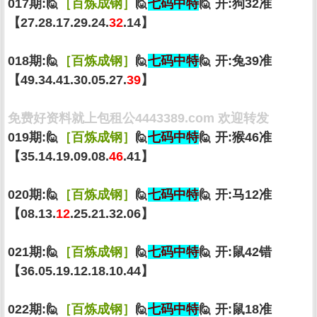
017期:🙋
［百炼成钢］
🙋
七码中特
🙋 开:狗32准
【27.28.17.29.24.
32
.14】
018期:🙋
［百炼成钢］
🙋
七码中特
🙋 开:兔39准
【49.34.41.30.05.27.
39
】
免费好资料就上包租公4443389.com 欢迎转发
019期:🙋
［百炼成钢］
🙋
七码中特
🙋 开:猴46准
【35.14.19.09.08.
46
.41】
020期:🙋
［百炼成钢］
🙋
七码中特
🙋 开:马12准
【08.13.
12
.25.21.32.06】
021期:🙋
［百炼成钢］
🙋
七码中特
🙋 开:鼠42错
【36.05.19.12.18.10.44】
022期:🙋
［百炼成钢］
🙋
七码中特
🙋 开:鼠18准