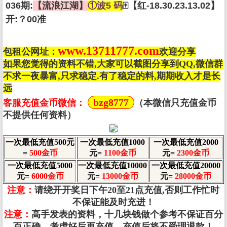
036期:
【流浪江湖】
①波5 码
🀄【红-18.30.23.13.02】
开:？00准
www.13711777.com
包租公网址：
欢迎分享
如果您觉得的资料不错,大家可以截图分享到QQ,微信群
不求一夜暴富,只求稳定.有了稳定的料,期期收入才是长
远
bzg8777
客服充值金币微信：
（本微信只充值金币
不提供任何资料）
一次最低充值500元
一次最低充值1000
一次最低充值2000
=
500金币
元=
1100金币
元=
2300金币
一次最低充值5000
一次最低充值10000
一次最低充值20000
元=
6000金币
元=
13000金币
元=
28000金币
注意：
请绕开开奖日下午20至21点充值,否则工作忙时
不保证能及时充进！
注意：
高手发表的资料，十几块钱做个参考不保证百分
百正确。考虑好后再充值，充值后将不受理退款！